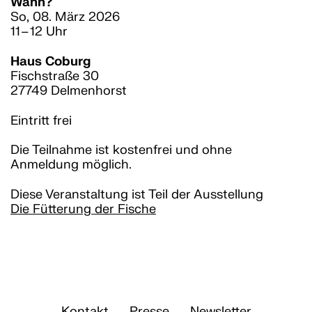
Vermittlung
Wann?
So, 08. März 2026
Veranstaltungen
11 – 12 Uhr
Schule/KiTa
Haus Coburg
Workshops
Fischstraße 30
Rundgang
27749 Delmenhorst
Eintritt frei
Haus Coburg
Städtische Galerie
Die Teilnahme ist kostenfrei und ohne
Anmeldung möglich.
Sammlung
Artothek
Diese Veranstaltung ist Teil der Ausstellung
Die Fütterung der Fische
Kunstpreis
Team
Freundeskreis
Kontakt
Presse
Newsletter