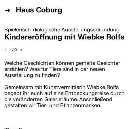
→
Haus Coburg
Besuch planen
Spielerisch-dialogische Ausstellungserkundung
de
/
en
Kindereröffnung mit Wiebke Rolfs
←
1
/
0
→
Ausstellung
Welche Geschichten können gemalte Gesichter
erzählen? Was für Tiere sind in der neuen
Aktuell
Ausstellung zu finden?
Vorschau
Rückschau
Gemeinsam mit Kunstvermittlerin Wiebke Rolfs
begebt ihr euch auf eine Entdeckungsreise durch
Publikationen
die veränderten Galerieräume. Anschließend
Editionen
gestalten wir Tier- und Pflanzenmasken.
Programm