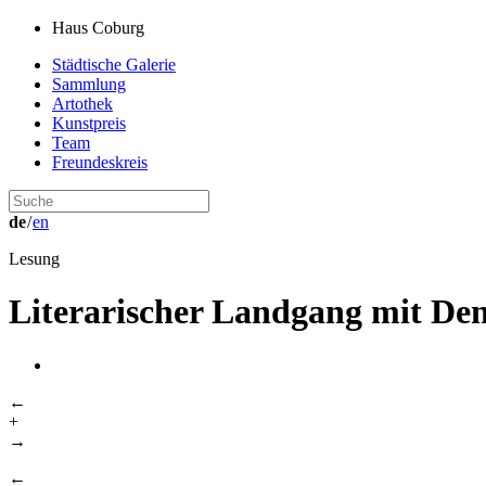
Haus Coburg
Städtische Galerie
Sammlung
Artothek
Kunstpreis
Team
Freundeskreis
de
/
en
Lesung
Literarischer Landgang mit Den
←
+
→
←