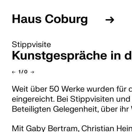
Haus Coburg
→
Städtische Galerie
Besuch
Stippvisite
Sammlung
Kunstgespräche in d
Artothek
Kunstpreis
de
/
en
←
1
/
0
→
Team
Freundeskreis
Weit über 50 Werke wurden für 
eingereicht. Bei Stippvisiten 
Beteiligten Gelegenheit, über ih
Mit Gaby Bertram, Christian He