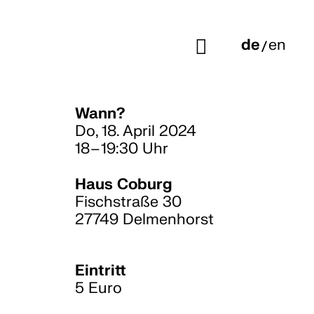
g
Programm
de
/
en
Vermittlung
Veranstaltungen
Wann?
Schule/KiTa
Do, 18. April 2024
18 – 19:30 Uhr
Workshops
Rundgang
Haus Coburg
Fischstraße 30
27749 Delmenhorst
Eintritt
5 Euro