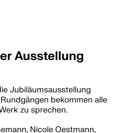
Ausstellun
Aktuell
 planen
Vorschau
er Ausstellung
Rückschau
Publikationen
Editionen
die Jubiläumsausstellung
und Rundgängen bekommen alle
r Werk zu sprechen.
inemann, Nicole Oestmann,