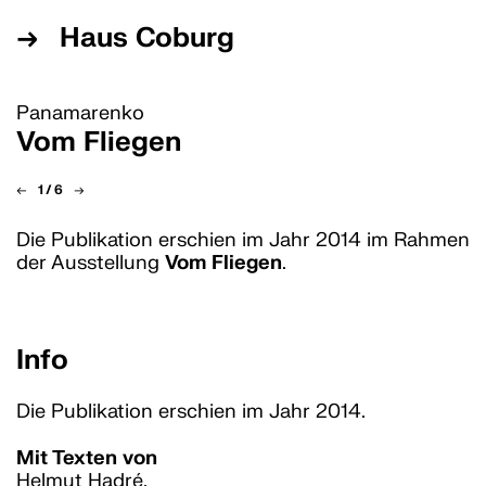
→
Haus Coburg
Besuch planen
Panamarenko
de
/
en
Vom Fliegen
←
1
/
6
→
Ausstellung
Die Publikation erschien im Jahr 2014 im Rahmen
Aktuell
der Ausstellung
Vom Fliegen
.
Vorschau
Rückschau
Info
Publikationen
Editionen
Die Publikation erschien im Jahr 2014.
Programm
Mit Texten von
Helmut Hadré,