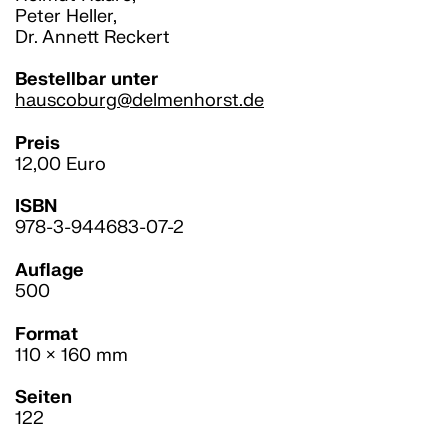
Vermittlung
Peter Heller,
Veranstaltungen
Dr. Annett Reckert
Schule/KiTa
Bestellbar unter
Workshops
hauscoburg@delmenhorst.de
Rundgang
Preis
12,00 Euro
Haus Coburg
ISBN
Städtische Galerie
978-3-944683-07-2
Sammlung
Auflage
Artothek
500
Kunstpreis
Team
Format
110 × 160 mm
Freundeskreis
Seiten
122