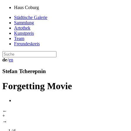
Haus Coburg
Städtische Galerie
Sammlung
Artothek
Kunstpreis
Team
Freundeskreis
de
/
en
Stefan Tcherepnin
Forgetting Movie
←
+
→
←
1
/
6
→